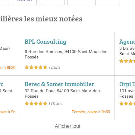
lières les mieux notées
BPL Consulting
Agenc
1 Con
Maur-
3 Bis a
6 Rue des Remises,
94100 Saint-Maur-des-
Saint-M
Maur 
Fossés
5,0 étoiles 
re à 9h30
72 avis
5,0 étoiles sur 5
rc
Berec & Samet Immobilier
Orpi 
Maur-
 Saint-
32 Rue du Four,
94100 Saint-Maur-des-
101 ave
Fossés
Fossés
373 avis
5,0 étoiles sur 5
4,5 étoiles 
uvre à 9h
Fermée, ouvre à 9h30
Afficher tout