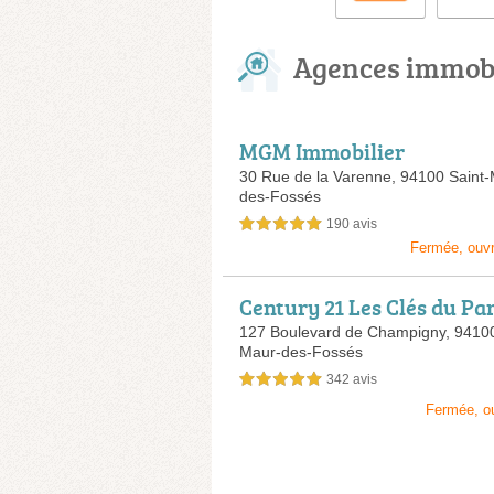
Agences immobi
MGM Immobilier
30 Rue de la Varenne,
94100 Saint-
des-Fossés
190 avis
5,0 étoiles sur 5
Fermée, ouv
Century 21 Les Clés du Pa
127 Boulevard de Champigny,
94100
Maur-des-Fossés
342 avis
5,0 étoiles sur 5
Fermée, o