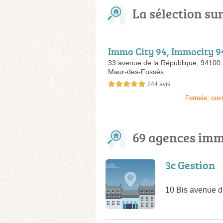
La sélection su
Immo City 94, Immocity 9
ion, Immo Gestion Locativ
33 avenue de la République,
94100 
Maur-des-Fossés
meleshopping.com, Yipik
244 avis
5,0 étoiles sur 5
Fermée, ouv
69 agences imm
3c Gestion
10 Bis avenue d