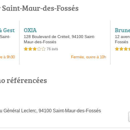
r Saint-Maur-des-Fossés
4 Gest
OXIA
Brune
e, Jai
Saint-
128 Boulevard de Créteil,
94100 Saint-
12 aven
Maur-des-Fossés
Fossés
ai.com
76 avis
3,0 étoiles sur 5
5,0 étoiles 
re à 9h30
Fermée, ouvre à 10h
o référencées
u Général Leclerc, 94100 Saint-Maur-des-Fossés