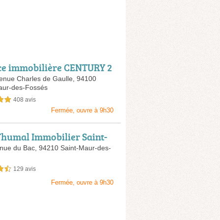
e immobilière CENTURY 2
cordance Immobilier Saint
venue Charles de Gaulle,
94100
aur-des-Fossés
des Fossés
408 avis
sur 5
Fermée, ouvre à 9h30
Thumal Immobilier Saint-
des-Fossés
nue du Bac,
94210 Saint-Maur-des-
129 avis
sur 5
Fermée, ouvre à 9h30