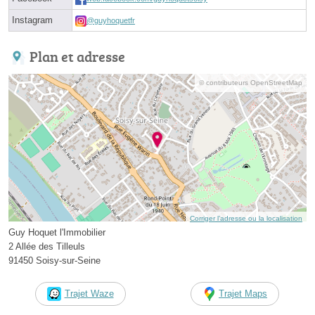
Instagram
@guyhoquetfr
Plan et adresse
© contributeurs OpenStreetMap
Corriger l’adresse ou la localisation
Guy Hoquet l'Immobilier
2 Allée des Tilleuls
91450 Soisy-sur-Seine
Trajet Waze
Trajet Maps