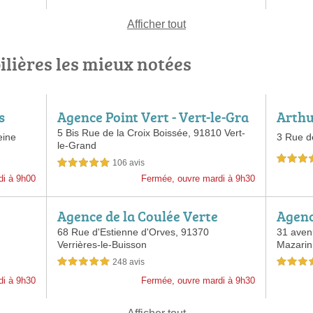
Afficher tout
lières les mieux notées
s
Agence Point Vert - Vert-le-Gra
Arth
nd
5 Bis Rue de la Croix Boissée,
91810 Vert-
eine
3 Rue d
le-Grand
5,0 étoiles 
106 avis
5,0 étoiles sur 5
di à 9h00
Fermée, ouvre mardi à 9h30
Agence de la Coulée Verte
Agenc
lly M
68 Rue d'Estienne d'Orves,
91370
31 aven
Verrières-le-Buisson
Mazarin
248 avis
5,0 étoiles sur 5
5,0 étoiles 
di à 9h30
Fermée, ouvre mardi à 9h30