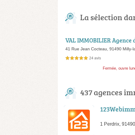
La sélection da
VAL IMMOBILIER Agence 
LLY-LA-FORÊT
41 Rue Jean Cocteau,
91490 Milly-l
24 avis
5,0 étoiles sur 5
Fermée, ouvre lun
437 agences im
123Webimm
1 Perdrix, 9149