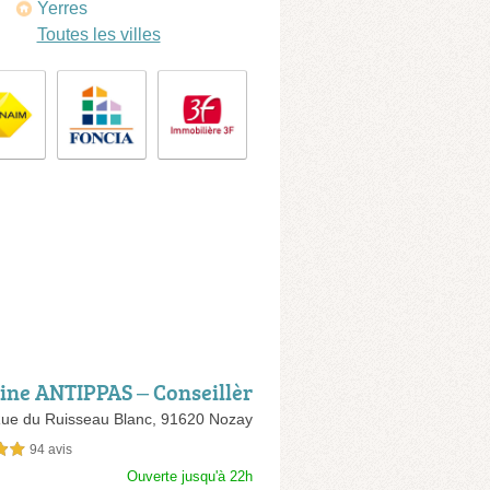
Yerres
Toutes les villes
ine ANTIPPAS – Conseillèr
obilier IAD – Nozay 91620
Rue du Ruisseau Blanc,
91620 Nozay
onne
94 avis
sur 5
Ouverte jusqu'à 22h