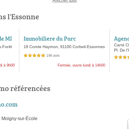
Afficher tout
ns l'Essonne
de MI
Immobiliere du Parc
Agenc
assy
Carré C
a-Forêt
18 Comte Haymon,
91100 Corbeil-Essonnes
Pl. De 
196 avis
5,0 étoiles sur 5
4,5 étoiles 
di à 9h00
Fermée, ouvre lundi à 14h00
mo référencées
o.com
0 Moigny-sur-École