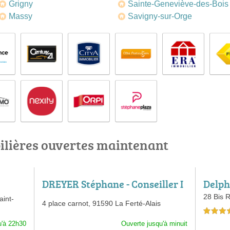
Grigny
Sainte-Geneviève-des-Bois
Massy
Savigny-sur-Orge
lières ouvertes maintenant
DREYER Stéphane - Conseiller I
Delph
mmobilier SAFTI
e Imm
28 Bis 
int-
4 place carnot,
91590 La Ferté-Alais
/ Ess
5,0 étoiles 
u'à 22h30
Ouverte jusqu'à minuit