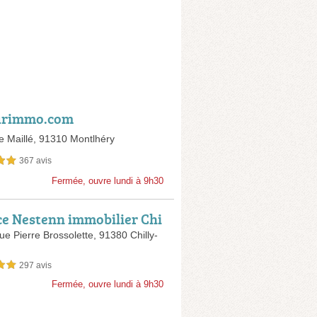
urimmo.com
e Maillé,
91310 Montlhéry
367 avis
sur 5
Fermée, ouvre lundi à 9h30
e Nestenn immobilier Chi
azarin
ue Pierre Brossolette,
91380 Chilly-
297 avis
sur 5
Fermée, ouvre lundi à 9h30