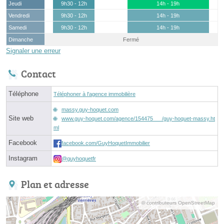
Jeudi
9h30 - 12h
14h - 19h
Vendredi
9h30 - 12h
14h - 19h
Samedi
9h30 - 12h
14h - 19h
Dimanche
Fermé
Signaler une erreur
Contact
Téléphone
Téléphoner à l'agence immobilière
massy.guy-hoquet.com
Site web
www.guy-hoquet.com/agence/154475___/guy-hoquet-massy.ht
ml
Facebook
facebook.com/GuyHoquetImmobilier
Instagram
@guyhoquetfr
Plan et adresse
© contributeurs OpenStreetMap