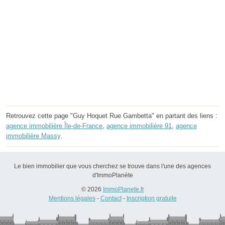
Retrouvez cette page "Guy Hoquet Rue Gambetta" en partant des liens :
agence immobilière Île-de-France
,
agence immobilière 91
,
agence
immobilière Massy
.
Le bien immobilier que vous cherchez se trouve dans l'une des agences
d'ImmoPlanète
© 2026
ImmoPlanete.fr
Mentions légales
-
Contact
-
Inscription gratuite