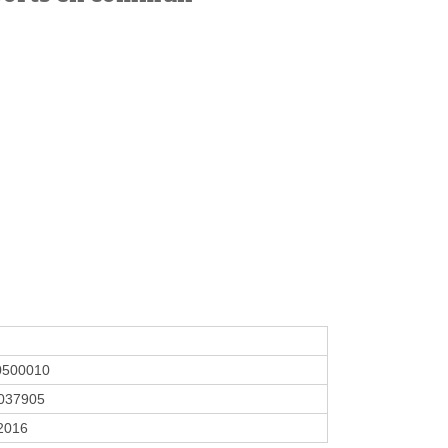
0500010
037905
 2016