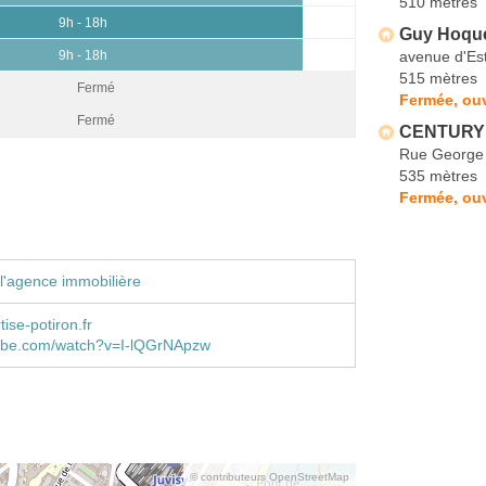
510 mètres
9h - 18h
Guy Hoquet
avenue d'Es
9h - 18h
515 mètres
Fermé
Fermée, ou
Fermé
CENTURY 2
Rue George
535 mètres
Fermée, ou
l'agence immobilière
ise-potiron.fr
be.com/watch?v=I-lQGrNApzw
© contributeurs OpenStreetMap