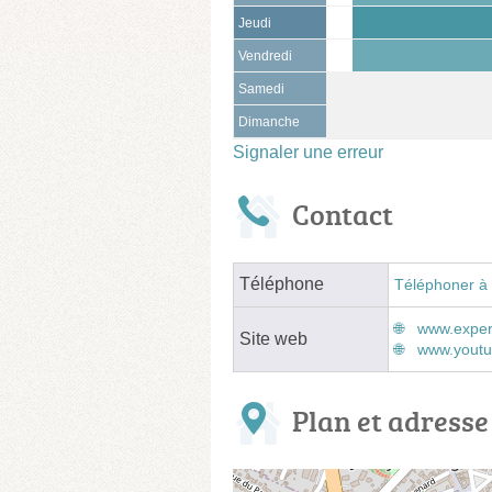
Jeudi
Vendredi
Samedi
Dimanche
Signaler une erreur
Contact
Téléphone
Téléphoner à 
www.expert
Site web
www.youtu
Plan et adresse