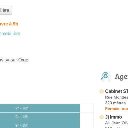
lière
vre à 9h
mobilière
uvisy-sur-Orge
Age
Cabinet S
Rue Montte
320 mètres
Fermée, ouv
9h - 18h
Jj Immo
9h - 18h
All. Jean Oli
9h - 18h