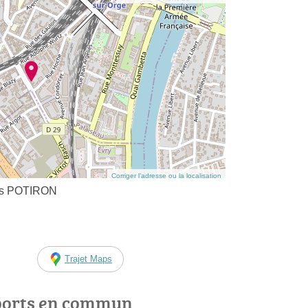
Corriger l’adresse ou la localisation
res POTIRON
Trajet Maps
ports en commun