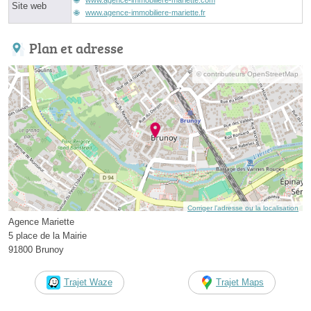
Site web
www.agence-immobiliere-mariette.fr
Plan et adresse
© contributeurs OpenStreetMap
Corriger l’adresse ou la localisation
Agence Mariette
5 place de la Mairie
91800 Brunoy
Trajet Waze
Trajet Maps