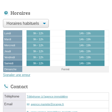
Horaires
Lundi
9h - 12h
14h - 19h
Mardi
9h - 12h
14h - 19h
Mercredi
9h - 12h
14h - 19h
Jeudi
9h - 12h
14h - 19h
Vendredi
9h - 12h
14h - 19h
Samedi
9h - 12h
14h - 19h
Dimanche
Fermé
Signaler une erreur
Contact
Téléphone
Téléphoner à l'agence immobilière
Email
agence.marietteⓐorange.fr
www.agence-immobiliere-mariette.com