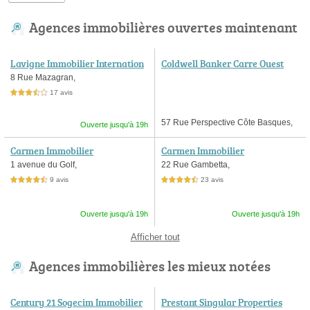
Agences immobilières ouvertes maintenant
Lavigne Immobilier Internation
Coldwell Banker Carre Ouest
al
8 Rue Mazagran,
17 avis
3,5 étoiles sur 5
57 Rue Perspective Côte Basques,
Ouverte jusqu'à 19h
Carmen Immobilier
Carmen Immobilier
1 avenue du Golf,
22 Rue Gambetta,
9 avis
23 avis
4,5 étoiles sur 5
4,5 étoiles sur 5
Ouverte jusqu'à 19h
Ouverte jusqu'à 19h
Afficher tout
Agences immobilières les mieux notées
Century 21 Sogecim Immobilier
Prestant Singular Properties