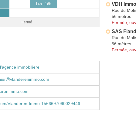
VDH Immob
14h - 16h
Rue du Moli
0
56 mètres
Fermée, ouv
Fermé
SAS Fland
Rue du Moli
56 mètres
Fermée, ouv
l'agence immobilière
nierⓐvlanderenimmo.com
derenimmo.com
com/Vlanderen-Immo-1566697090029446