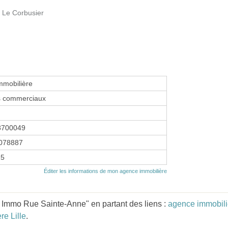
e Le Corbusier
mmobilière
s commerciaux
8700049
078887
15
Éditer les informations de mon agence immobilière
 Immo Rue Sainte-Anne" en partant des liens :
agence immobili
re Lille
.