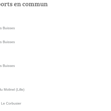
ports en commun
es Buisses
es Buisses
es Buisses
 Molinel (Lille)
e Le Corbusier