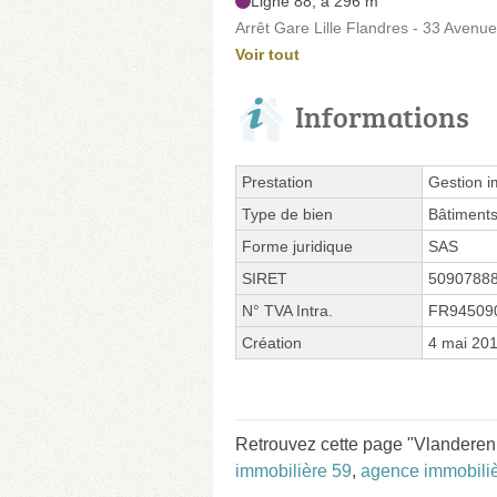
Ligne 88, à 296 m
Arrêt Gare Lille Flandres - 33 Avenu
Voir tout
Informations
Prestation
Gestion i
Type de bien
Bâtiment
Forme juridique
SAS
SIRET
5090788
N° TVA Intra.
FR94509
Création
4 mai 20
Retrouvez cette page "Vlanderen
immobilière 59
,
agence immobiliè