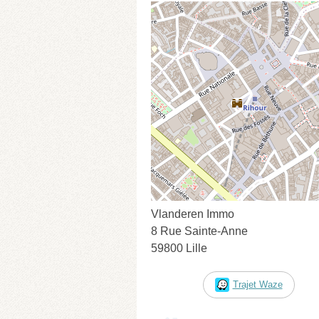
Vlanderen Immo
8 Rue Sainte-Anne
59800 Lille
Trajet Waze