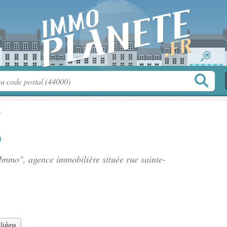
e
o
 Immo", agence immobilière située
rue sainte-
lière