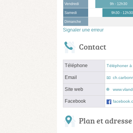
Vendredi
9h - 12h30
Samedi
9h30 - 12h3
Dimanche
Signaler une erreur
Contact
Téléphone
Téléphoner à 
Email
ch.carbon
Site web
www.vlan
Facebook
facebook.
Plan et adresse