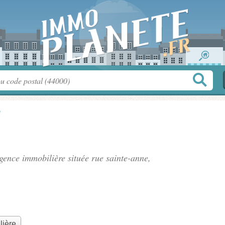
e
agence immobilière située
rue sainte-anne
,
lière