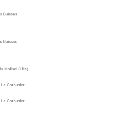
es Buisses
es Buisses
 Molinel (Lille)
e Le Corbusier
e Le Corbusier