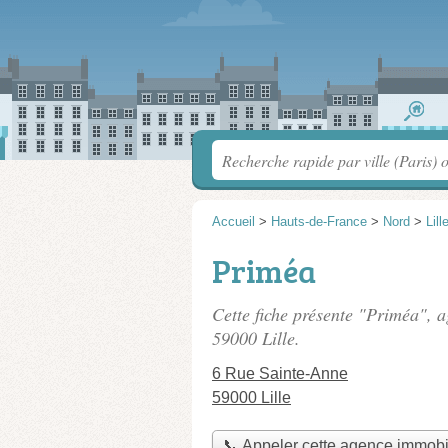
Accueil
>
Hauts-de-France
>
Nord
>
Lill
Priméa
Cette fiche présente "Priméa", 
59000 Lille.
6 Rue Sainte-Anne
59000 Lille
📞 Appeler cette agence immobi