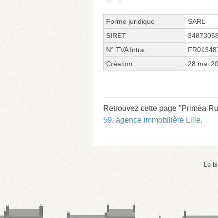
Forme juridique
SARL
SIRET
3487305
N° TVA Intra.
FR01348
Création
28 mai 2
Retrouvez cette page "Priméa Rue
59
,
agence immobilière Lille
.
Le b