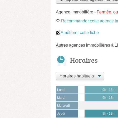
Agence immobilière
-
Fermée, ou
Recommander cette agence im
Améliorer cette fiche
Autres agences immobilières à Li
Horaires
Lundi
9h - 13h
Mardi
9h - 13h
Mercredi
Jeudi
9h - 13h