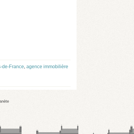
s-de-France
,
agence immobilière
anète