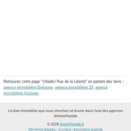
Retrouvez cette page "Villadici Rue de la Liberté" en partant des liens :
agence immobilière Bretagne
,
agence immobilière 29
,
agence
immobilière Quimper
.
Le bien immobilier que vous cherchez se trouve dans l'une des agences
d'ImmoPlanète
© 2026
ImmoPlanete.fr
Mentions légales
-
Contact
-
Inscription gratuite