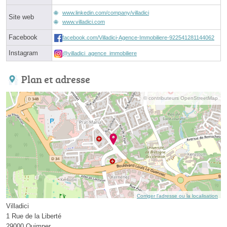
www.linkedin.com/company/villadici
Site web
www.villadici.com
Facebook
facebook.com/Villadici-Agence-Immobiliere-922541281144062
Instagram
@villadici_agence_immobiliere
Plan et adresse
© contributeurs OpenStreetMap
Corriger l’adresse ou la localisation
Villadici
1 Rue de la Liberté
29000 Quimper