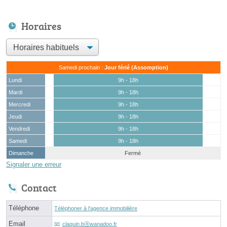
Horaires
Samedi prochain :
Jour férié (Assomption)
Lundi
9h - 18h
Mardi
9h - 18h
Mercredi
9h - 18h
Jeudi
9h - 18h
Vendredi
9h - 18h
Samedi
9h - 18h
Dimanche
Fermé
Signaler une erreur
Contact
Téléphone
Téléphoner à l'agence immobilière
Email
claquin.bⓐwanadoo.fr