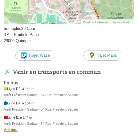
Corriger l’adresse ou la localisation
Immoplus29.Com
3 All. Emile le Page
29000 Quimper
Trajet Waze
Trajet Maps
Venir en transports en commun
En bus
Ligne D2, à 144 m
Arrêt Président Sadate - 34 Rue President Sadate
Ligne D4, à 154 m
Arrêt Président Sadate - 34 Rue President Sadate
Ligne B, à 144 m
Arrêt Président Sadate - 34 Rue President Sadate
Voir tout