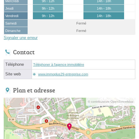
Mercredi
9h - 12h
14h - 18h
Jeudi
9h - 12h
14h - 18h
Vendredi
9h - 12h
14h - 18h
Samedi
Fermé
Dimanche
Fermé
Signaler une erreur
Contact
Téléphone
Téléphoner à l'agence immobilière
Site web
www.immoplus29-entreprise.com
Plan et adresse
© contributeurs OpenStreetMap