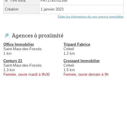
N° TVA Intra.
FR71793702358
Création
1 janvier 2023
Éditer les informations de mon agence immobilière
Agences à proximité
Office Immobilier
Tripard Fabrice
Saint-Maur-des-Fossés
Créteil
1 km
1.2 km
Century 21
Crossard Immobilier
Saint-Maur-des-Fossés
Créteil
1.3 km
1.5 km
Fermée, ouvre mardi à 9h30
Fermée, ouvre demain à 9h