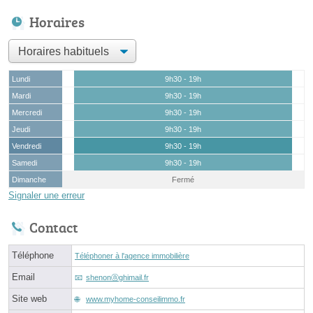
Horaires
Lundi
9h30 - 19h
Mardi
9h30 - 19h
Mercredi
9h30 - 19h
Jeudi
9h30 - 19h
Vendredi
9h30 - 19h
Samedi
9h30 - 19h
Dimanche
Fermé
Signaler une erreur
Contact
Téléphone
Téléphoner à l'agence immobilière
Email
shenonⓐghimail.fr
Site web
www.myhome-conseilimmo.fr