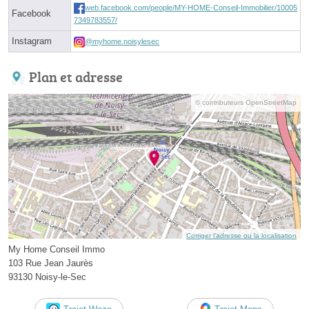
web.facebook.com/people/MY-HOME-Conseil-Immobilier/10005
Facebook
7349783557/
Instagram
@myhome.noisylesec
Plan et adresse
© contributeurs OpenStreetMap
Corriger l’adresse ou la localisation
My Home Conseil Immo
103 Rue Jean Jaurès
93130 Noisy-le-Sec