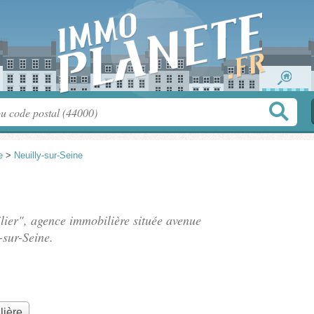
e
>
Neuilly-sur-Seine
ilier", agence immobilière située
avenue
-sur-Seine.
lière