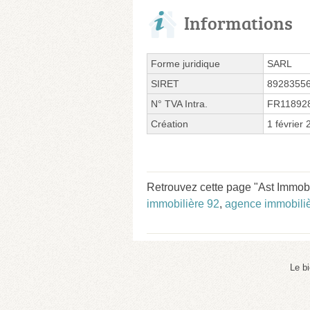
Informations
Forme juridique
SARL
SIRET
8928355
N° TVA Intra.
FR11892
Création
1 février
Retrouvez cette page "Ast Immobi
immobilière 92
,
agence immobiliè
Le b