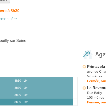
uvre à 8h30
mobilière
euilly-sur-Seine
Age
Primavefa
avenue Char
54 mètres
Fermée, ouv
8h30 - 19h
Le Revenu
8h30 - 19h
Rue Bailly
8h30 - 19h
103 mètres
Fermée, ouv
8h30 - 19h