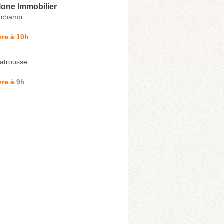
lone Immobilier
gchamp
re à 10h
atrousse
re à 9h