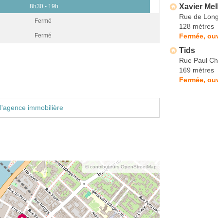
Xavier Mel
8h30 - 19h
Rue de Lon
Fermé
128 mètres
Fermée, ouv
Fermé
Tids
Rue Paul Ch
169 mètres
Fermée, ouv
l'agence immobilière
© contributeurs OpenStreetMap