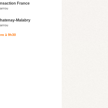
ansaction France
arrou
hatenay-Malabry
arrou
vre à 9h30