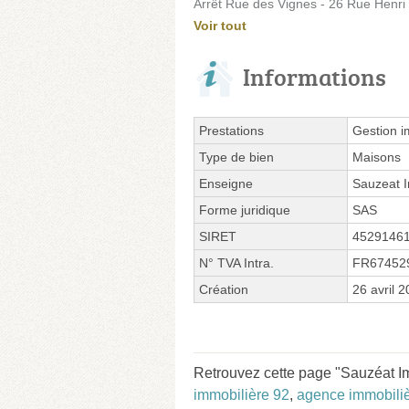
Arrêt Rue des Vignes - 26 Rue Henri
Voir tout
Informations
Prestations
Gestion i
Type de bien
Maisons
Enseigne
Sauzeat I
Forme juridique
SAS
SIRET
4529146
N° TVA Intra.
FR67452
Création
26 avril 
Retrouvez cette page "Sauzéat Imm
immobilière 92
,
agence immobili