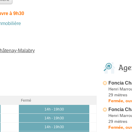
uvre à 9h30
mobilière
Châtenay-Malabry
Age
Foncia Ch
Henri Marro
29 mètres
Fermée, ouv
Fermé
Foncia Ch
14h - 19h30
Henri Marro
14h - 19h30
29 mètres
Fermée, ouv
14h - 19h30