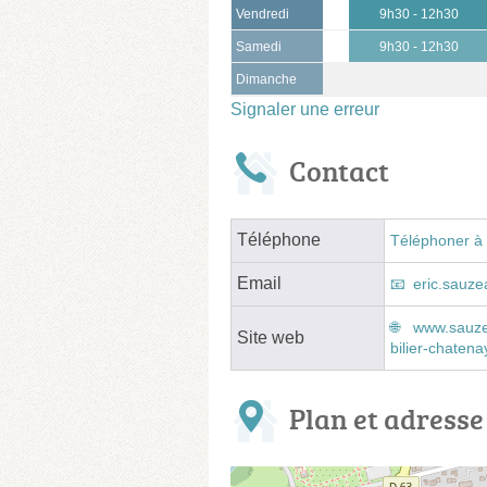
Vendredi
9h30 - 12h30
Samedi
9h30 - 12h30
Dimanche
Signaler une erreur
Contact
Téléphone
Téléphoner à 
Email
eric.sauze
www.sauze
Site web
bilier-chaten
Plan et adresse