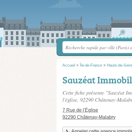
Accueil
>
Île-de-France
>
Hauts-de-Sein
Sauzéat Immobil
Cette fiche présente "Sauzéat I
l'église
, 92290 Châtenay-Malab
7 Rue de l'Église
92290 Châtenay-Malabry
📞 Appeler cette agence immobi