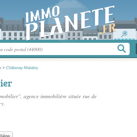
e
>
Châtenay-Malabry
ier
mmobilier", agence immobilière située
rue de
ry.
lière