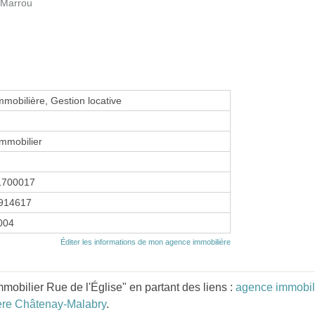
 Marrou
mmobilière, Gestion locative
mmobilier
1700017
914617
2004
Éditer les informations de mon agence immobilière
obilier Rue de l'Église" en partant des liens :
agence immobili
ère Châtenay-Malabry
.