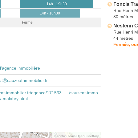
Foncia Tr
14h - 19h30
Rue Henri M
14h - 18h30
30 mètres
Fermé
Nestenn C
Rue Henri M
44 mètres
Fermée, ou
l'agence immobilière
atⓐsauzeat-immobilier.fr
at-immobilier.fr/agence/171533___/sauzeat-immo
ay-malabry.html
© contributeurs OpenStreetMap