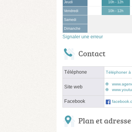
Jeudi
10h - 12h
Vendredi
10h - 12h
Samedi
Dimanche
Signaler une erreur
Contact
Téléphone
Téléphoner à 
www.agen
Site web
www.yout
Facebook
facebook.
Plan et adresse