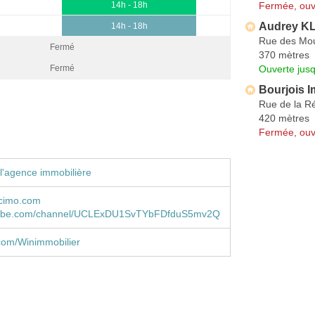
Fermée, ouv
14h - 18h
Audrey K
14h - 18h
Rue des Mou
Fermé
370 mètres
Ouverte jus
Fermé
Bourjois I
Rue de la R
420 mètres
Fermée, ouv
l'agence immobilière
cimo.com
ube.com/channel/UCLExDU1SvTYbFDfduS5mv2Q
com/Winimmobilier