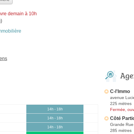
vre demain à 10h
)
mobilière
Sens
Age
C-l'Immo
avenue Luci
225 mètres
Fermée, ouv
14h - 18h
Côté Parti
14h - 18h
Grande Rue
14h - 18h
285 mètres