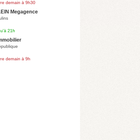
re demain à 9h30
LEIN Megagence
lins
qu'à 21h
mmobilier
épublique
re demain à 9h