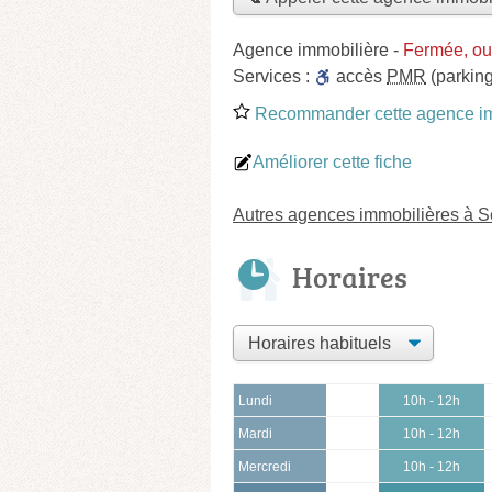
Agence immobilière
-
Fermée, ou
Services :
accès
PMR
(parking
Recommander cette agence im
Améliorer cette fiche
Autres agences immobilières à 
Horaires
Lundi
10h - 12h
Mardi
10h - 12h
Mercredi
10h - 12h