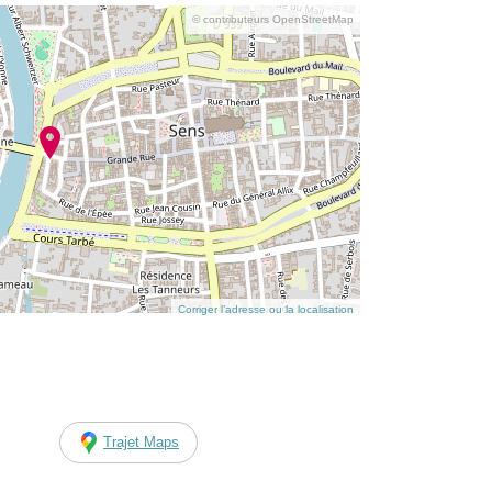
© contributeurs OpenStreetMap
Corriger l’adresse ou la localisation
Trajet Maps