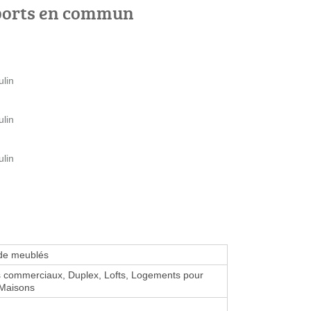
ports en commun
ulin
ulin
ulin
 de meublés
 commerciaux, Duplex, Lofts, Logements pour
 Maisons