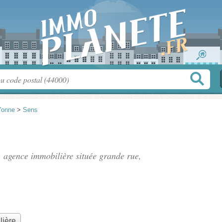
Yonne
>
Sens
, agence immobilière située
grande rue
,
lière