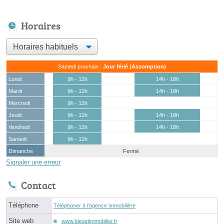
Horaires
Samedi prochain :
Jour férié (Assomption)
Lundi
9h - 12h
14h - 18h
Mardi
9h - 12h
14h - 18h
Mercredi
9h - 12h
Jeudi
9h - 12h
14h - 18h
Vendredi
9h - 12h
14h - 18h
Samedi
9h - 12h
Dimanche
Fermé
Signaler une erreur
Contact
Téléphone
Téléphoner à l'agence immobilière
Site web
www.bleuetimmobilier.fr