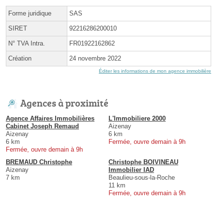
Forme juridique
SAS
SIRET
92216286200010
N° TVA Intra.
FR01922162862
Création
24 novembre 2022
Éditer les informations de mon agence immobilière
Agences à proximité
Agence Affaires Immobilières
L'Immobiliere 2000
Cabinet Joseph Remaud
Aizenay
Aizenay
6 km
6 km
Fermée, ouvre demain à 9h
Fermée, ouvre demain à 9h
BREMAUD Christophe
Christophe BOIVINEAU
Aizenay
Immobilier IAD
7 km
Beaulieu-sous-la-Roche
11 km
Fermée, ouvre demain à 9h