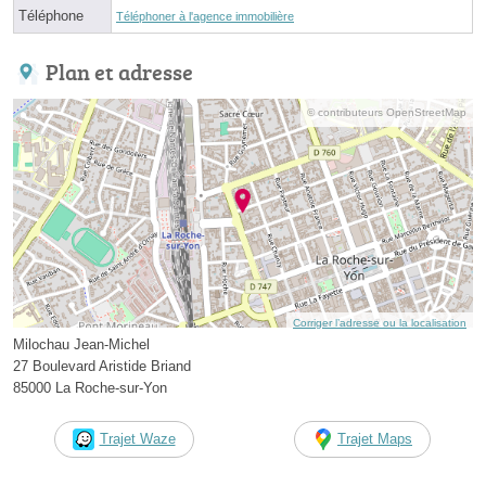
Téléphone
Téléphoner à l'agence immobilière
Plan et adresse
© contributeurs OpenStreetMap
Corriger l’adresse ou la localisation
Milochau Jean-Michel
27 Boulevard Aristide Briand
85000 La Roche-sur-Yon
Trajet Waze
Trajet Maps