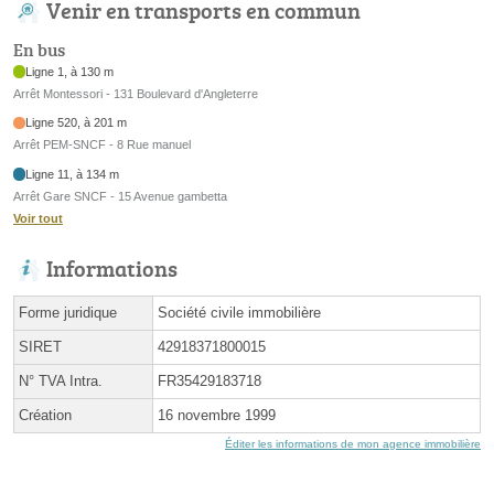
Venir en transports en commun
En bus
Ligne 1, à 130 m
Arrêt Montessori - 131 Boulevard d'Angleterre
Ligne 520, à 201 m
Arrêt PEM-SNCF - 8 Rue manuel
Ligne 11, à 134 m
Arrêt Gare SNCF - 15 Avenue gambetta
Voir tout
Informations
Forme juridique
Société civile immobilière
SIRET
42918371800015
N° TVA Intra.
FR35429183718
Création
16 novembre 1999
Éditer les informations de mon agence immobilière