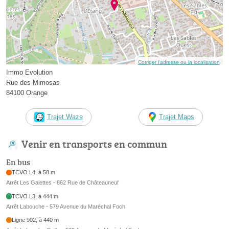
Corriger l’adresse ou la localisation
Immo Evolution
Rue des Mimosas
84100 Orange
Trajet Waze
Trajet Maps
Venir en transports en commun
En bus
TCVO L4, à 58 m
Arrêt Les Galettes - 862 Rue de Châteauneuf
TCVO L3, à 444 m
Arrêt Labouche - 579 Avenue du Maréchal Foch
Ligne 902, à 440 m