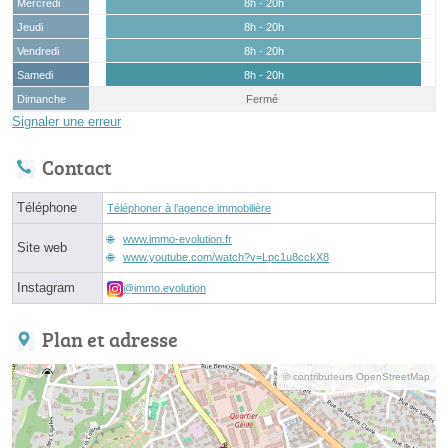
Mercredi
8h - 20h
Jeudi
8h - 20h
Vendredi
8h - 20h
Samedi
8h - 20h
Dimanche
Fermé
Signaler une erreur
Contact
Téléphone
Téléphoner à l'agence immobilière
www.immo-evolution.fr
Site web
www.youtube.com/watch?v=Lpc1u8cckX8
Instagram
@immo.evolution
Plan et adresse
© contributeurs OpenStreetMap