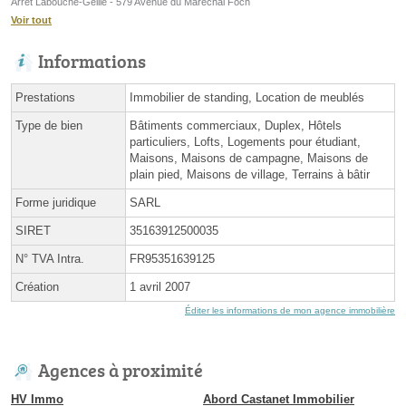
Arrêt Labouche-Geille - 579 Avenue du Maréchal Foch
Voir tout
Informations
Prestations
Immobilier de standing, Location de meublés
Type de bien
Bâtiments commerciaux, Duplex, Hôtels
particuliers, Lofts, Logements pour étudiant,
Maisons, Maisons de campagne, Maisons de
plain pied, Maisons de village, Terrains à bâtir
Forme juridique
SARL
SIRET
35163912500035
N° TVA Intra.
FR95351639125
Création
1 avril 2007
Éditer les informations de mon agence immobilière
Agences à proximité
HV Immo
Abord Castanet Immobilier