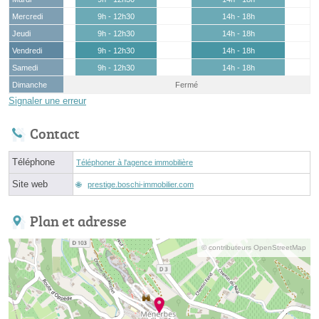
Mercredi
9h - 12h30
14h - 18h
Jeudi
9h - 12h30
14h - 18h
Vendredi
9h - 12h30
14h - 18h
Samedi
9h - 12h30
14h - 18h
Dimanche
Fermé
Signaler une erreur
Contact
Téléphone
Téléphoner à l'agence immobilière
Site web
prestige.boschi-immobilier.com
Plan et adresse
© contributeurs OpenStreetMap