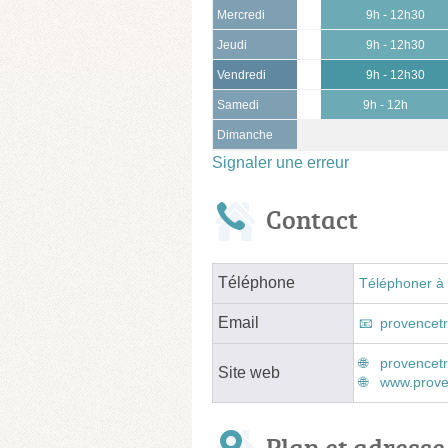
Mercredi
9h - 12h30
Jeudi
9h - 12h30
Vendredi
9h - 12h30
Samedi
9h - 12h
Dimanche
Signaler une erreur
Contact
Téléphone
Téléphoner à 
Email
provencet
provencetr
Site web
www.prove
Plan et adresse