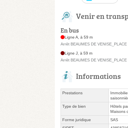
Venir en trans
En bus
Ligne A, à 59 m
Arrêt BEAUMES DE VENISE_PLACE 
Ligne J, à 59 m
Arrêt BEAUMES DE VENISE_PLACE 
Informations
Prestations
Immobilie
saisonniè
Type de bien
Hôtels pa
Maisons d
Forme juridique
SAS
SIRET
4385871