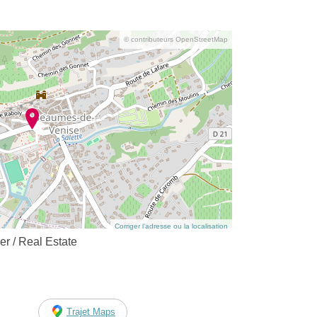
© contributeurs OpenStreetMap
Corriger l’adresse ou la localisation
er / Real Estate
Trajet Maps