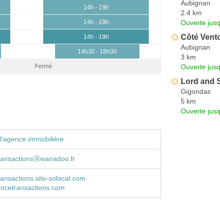
Aubignan
14h - 19h
2.4 km
Ouverte jus
14h - 19h
Côté Vent
14h - 19h
Aubignan
14h30 - 18h30
3 km
Ouverte jus
Fermé
Lord and 
Gigondas
5 km
Ouverte jus
l'agence immobilière
ransactionsⓐwanadoo.fr
ansactions.site-solocal.com
ncetransactions.com