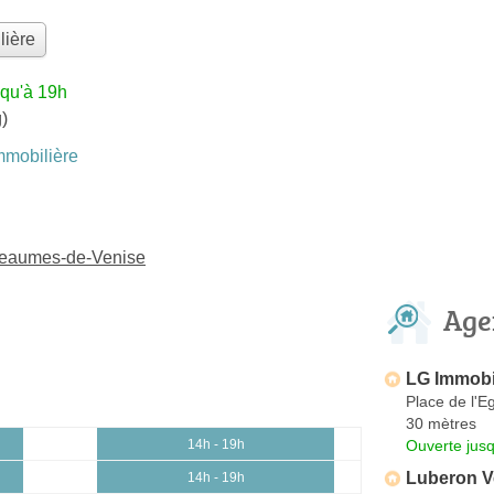
lière
squ'à 19h
)
mobilière
Beaumes-de-Venise
Age
LG Immobi
Place de l'Eg
30 mètres
Ouverte jus
14h - 19h
Luberon V
14h - 19h