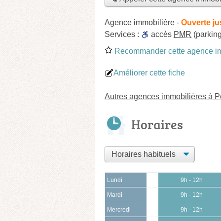
Agence immobilière
-
Ouverte ju
Services :
accès
PMR
(parking
Recommander cette agence im
Améliorer cette fiche
Autres agences immobilières à P
Horaires
Lundi
9h - 12h
Mardi
9h - 12h
Mercredi
9h - 12h