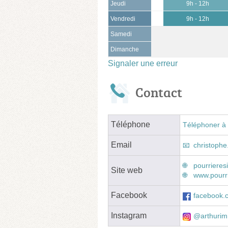
Jeudi
9h - 12h
Vendredi
9h - 12h
Samedi
Dimanche
Signaler une erreur
Contact
Téléphone
Téléphoner à 
Email
christoph
pourrieres
Site web
www.pourr
Facebook
facebook.
Instagram
@arthurim