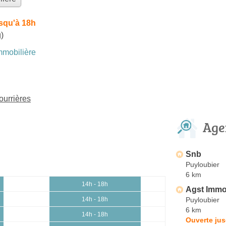
squ'à 18h
)
mobilière
ourrières
Age
Snb
Puyloubier
6 km
14h - 18h
Agst Imm
Puyloubier
14h - 18h
6 km
14h - 18h
Ouverte jus