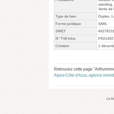
standing,
Vente de
Type de bien
Duplex, L
Forme juridique
SARL
SIRET
4927823
N° TVA Intra.
FR21492
Création
1 décemb
Retrouvez cette page "Arthurim
Alpes-Côte d'Azur
,
agence immob
Le b