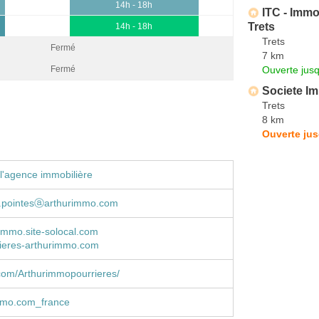
14h - 18h
ITC - Immo
Trets
14h - 18h
Trets
Fermé
7 km
Ouverte jus
Fermé
Societe Im
Trets
8 km
Ouverte jus
l'agence immobilière
e.pointesⓐarthurimmo.com
immo.site-solocal.com
ieres-arthurimmo.com
com/Arthurimmopourrieres/
mo.com_france