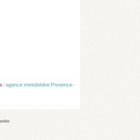
s :
agence immobilière Provence-
anète