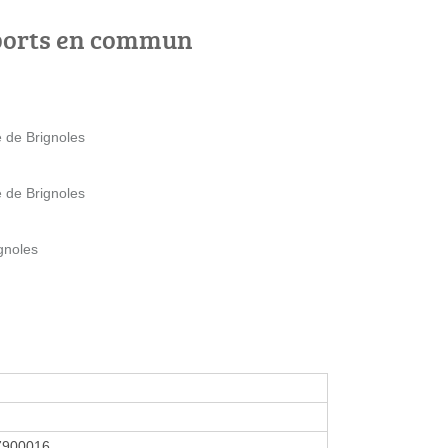
ports en commun
e de Brignoles
e de Brignoles
gnoles
7900016