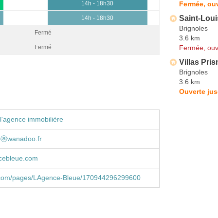
Fermée, ouv
14h - 18h30
Saint-Loui
14h - 18h30
Brignoles
Fermé
3.6 km
Fermée, ouv
Fermé
Villas Pri
Brignoles
3.6 km
Ouverte jus
l'agence immobilière
oⓐwanadoo.fr
cebleue.com
com/pages/LAgence-Bleue/170944296299600