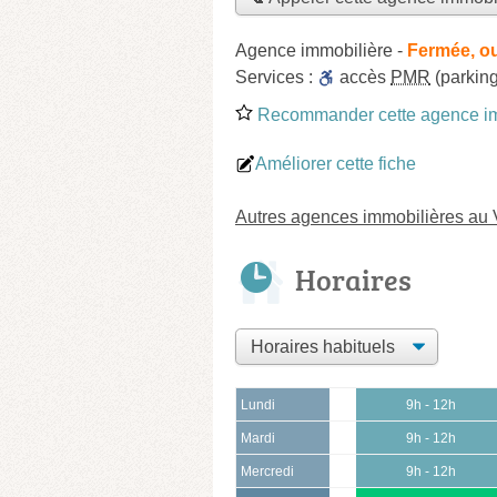
Agence immobilière
-
Fermée, o
Services :
accès
PMR
(parking
Recommander cette agence im
Améliorer cette fiche
Autres agences immobilières au 
Horaires
Lundi
9h - 12h
Mardi
9h - 12h
Mercredi
9h - 12h