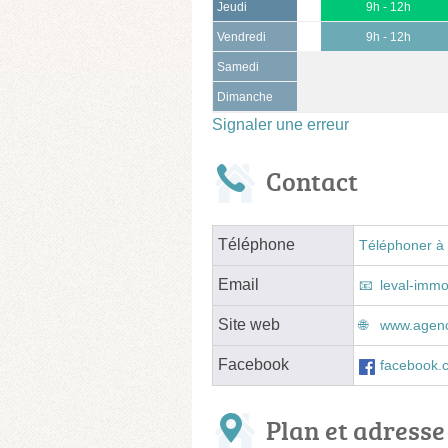
Jeudi
9h - 12h
Vendredi
9h - 12h
Samedi
Dimanche
Signaler une erreur
Contact
Téléphone
Téléphoner à 
Email
leval-imm
Site web
www.agen
Facebook
facebook.
Plan et adresse