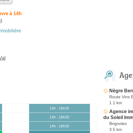
uvre à 14h
)
mobilière
Val
Age
Nègre Bern
Route Vins 
1.1 km
14h - 18h30
Agence im
du Soleil Imm
14h - 18h30
Brignoles
14h - 18h30
3.5 km