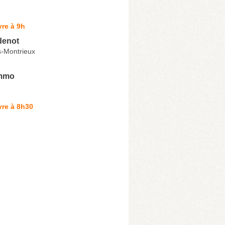
re à 9h
denot
-Montrieux
immo
vre à 8h30