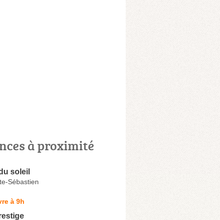
nces à proximité
u soleil
te-Sébastien
re à 9h
restige