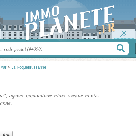
>
Var
>
La Roquebrussanne
mo", agence immobilière située
avenue sainte-
anne.
lière