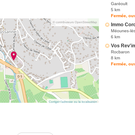
Garéoult
5 km
Fermée, ouv
© contributeurs OpenStreetMap
Immo Cor
Méounes-lès
6 km
Vos Rev'
Rocbaron
8 km
Fermée, ou
Corriger l’adresse ou la localisation