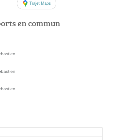
Trajet Maps
ports en commun
ébastien
ébastien
ébastien