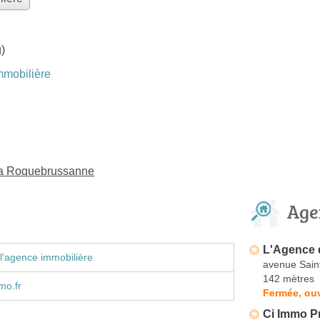
)
mobilière
La Roquebrussanne
Age
L'Agence d
l'agence immobilière
avenue Sain
142 mètres
mo.fr
Fermée, ouv
Ci Immo P