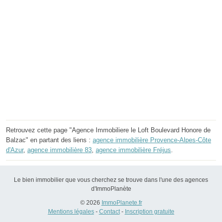
Retrouvez cette page "Agence Immobiliere le Loft Boulevard Honore de
Balzac" en partant des liens :
agence immobilière Provence-Alpes-Côte
d'Azur
,
agence immobilière 83
,
agence immobilière Fréjus
.
Le bien immobilier que vous cherchez se trouve dans l'une des agences
d'ImmoPlanète
© 2026
ImmoPlanete.fr
Mentions légales
-
Contact
-
Inscription gratuite