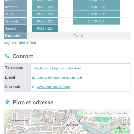
Mercredi
9h30 - 12h
13h30 - 18h
Jeudi
9h30 - 12h
13h30 - 18h
Vendredi
9h30 - 12h
13h30 - 18h
Samedi
9h30 - 12h
Dimanche
Fermé
Signaler une erreur
Contact
Téléphone
Téléphoner à l'agence immobilière
Email
l.cristanteⓐagence-accimmo.fr
Site web
www.accimmo-31.com
Plan et adresse
© contributeurs OpenStreetMap