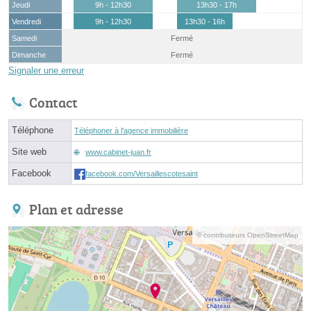
Jeudi
9h - 12h30
13h30 - 17h
Vendredi
9h - 12h30
13h30 - 16h
Samedi
Fermé
Dimanche
Fermé
Signaler une erreur
Contact
Téléphone
Téléphoner à l'agence immobilière
Site web
www.cabinet-juan.fr
Facebook
facebook.com/Versaillescotesaint
Plan et adresse
© contributeurs OpenStreetMap