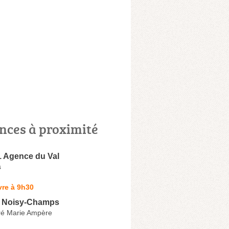
nces à proximité
1 Agence du Val
s
vre à 9h30
r Noisy-Champs
ré Marie Ampère