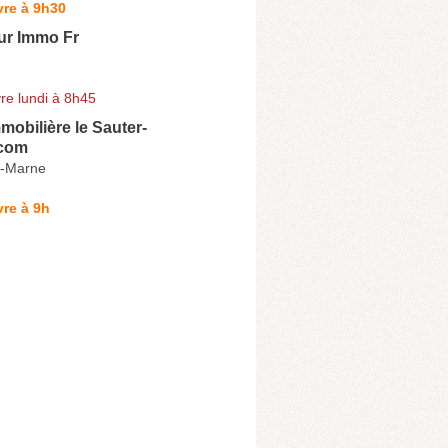
vre à 9h30
ur Immo Fr
re lundi à 8h45
obilière le Sauter-
.com
r-Marne
re à 9h