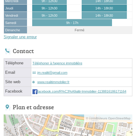
Mercredi
9h - 12h30
14h - 18h30
Jeudi
9h - 12h30
14h - 18h30
Vendredi
9h - 12h30
14h - 18h30
Samedi
9h - 17h
Dimanche
Fermé
Signaler une erreur
Contact
Téléphone
Téléphoner à l'agence immobilière
Email
jm.realitiⓐgmail.com
Site web
www.realitimmobilier.fr
Facebook
facebook.com/R%C3%A9aliti-Immobilier-1138816186171164
Plan et adresse
© contributeurs OpenStreetMap