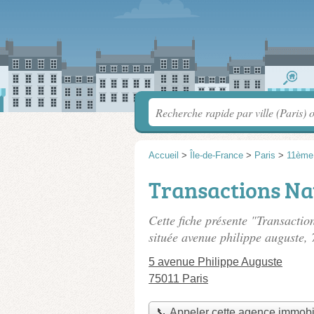
Accueil
>
Île-de-France
>
Paris
>
11ème
Transactions N
Cette fiche présente "Transact
située
avenue philippe auguste
,
5 avenue Philippe Auguste
75011 Paris
📞 Appeler cette agence immobi