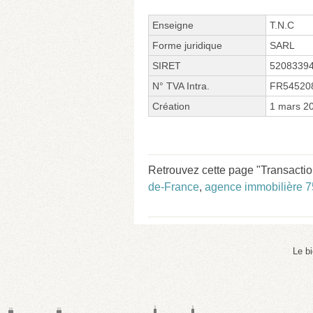
Enseigne
T.N.C
Forme juridique
SARL
SIRET
5208339
N° TVA Intra.
FR54520
Création
1 mars 2
Retrouvez cette page "Transacti
de-France
,
agence immobilière 7
Le b