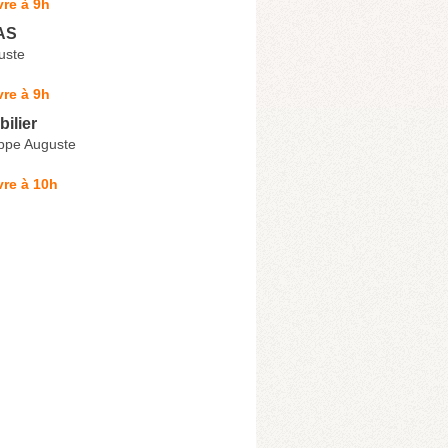
re à 9h
AS
uste
re à 9h
ilier
ippe Auguste
re à 10h