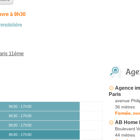
uvre à 9h30
mobilière
aris 11ème
Age
Agence im
Paris
avenue Phil
36 mètres
9h30 - 17h30
Fermée, ouv
9h30 - 17h30
AB Home I
9h30 - 17h30
Boulevard Vo
44 mètres
9h30 - 17h30