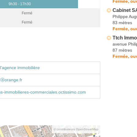
Fermée, ouv
9h30 - 17h30
Cabinet S
Fermé
Philippe Aug
83 mètres
Fermé
Fermée, ouv
Ttch Immob
avenue Phil
87 mètres
Fermée, ouv
l'agence immobilière
flⓐorange.fr
ns-immobilieres-commerciales.octissimo.com
© contributeurs OpenStreetMap