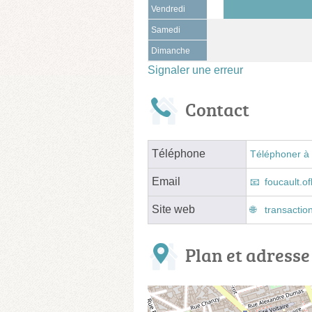
Vendredi
Samedi
Dimanche
Signaler une erreur
Contact
Téléphone
Téléphoner à 
Email
foucault.o
Site web
transactio
Plan et adresse