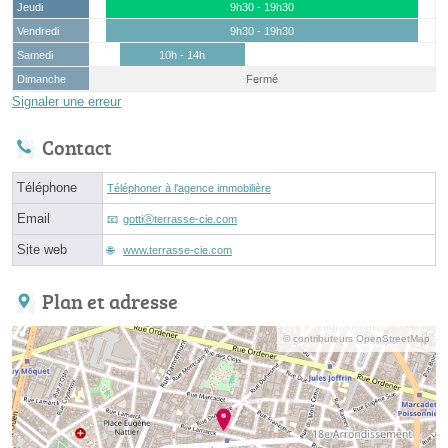
Jeudi
9h30 - 19h30
Vendredi
9h30 - 19h30
Samedi
10h - 14h
Dimanche
Fermé
Signaler une erreur
Contact
Téléphone
Téléphoner à l'agence immobilière
Email
gottiⓐterrasse-cie.com
Site web
www.terrasse-cie.com
Plan et adresse
© contributeurs OpenStreetMap