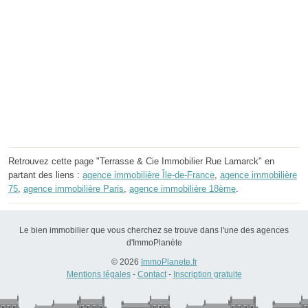
Retrouvez cette page "Terrasse & Cie Immobilier Rue Lamarck" en
partant des liens :
agence immobilière Île-de-France
,
agence immobilière
75
,
agence immobilière Paris
,
agence immobilière 18ème
.
Le bien immobilier que vous cherchez se trouve dans l'une des agences
d'ImmoPlanète
© 2026
ImmoPlanete.fr
Mentions légales
-
Contact
-
Inscription gratuite