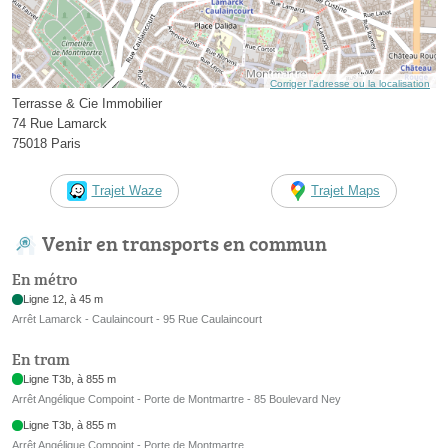
Corriger l’adresse ou la localisation
Terrasse & Cie Immobilier
74 Rue Lamarck
75018 Paris
Trajet Waze
Trajet Maps
Venir en transports en commun
En métro
Ligne 12, à 45 m
Arrêt Lamarck - Caulaincourt - 95 Rue Caulaincourt
En tram
Ligne T3b, à 855 m
Arrêt Angélique Compoint - Porte de Montmartre - 85 Boulevard Ney
Ligne T3b, à 855 m
Arrêt Angélique Compoint - Porte de Montmartre