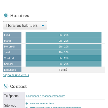
Horaires
Lundi
9h - 20h
Mardi
9h - 20h
Mercredi
9h - 20h
Jeudi
9h - 20h
Vendredi
9h - 20h
Samedi
9h - 20h
Dimanche
Fermé
Signaler une erreur
Contact
Téléphone
Téléphoner à l'agence immobilière
www.september.immo
Site web
www.linkedin.com/company/septemberimmo/