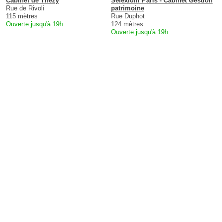
Cabinet de Thézy
Selexium Paris - Cabinet Gestion
Rue de Rivoli
patrimoine
115 mètres
Rue Duphot
Ouverte jusqu'à 19h
124 mètres
Ouverte jusqu'à 19h