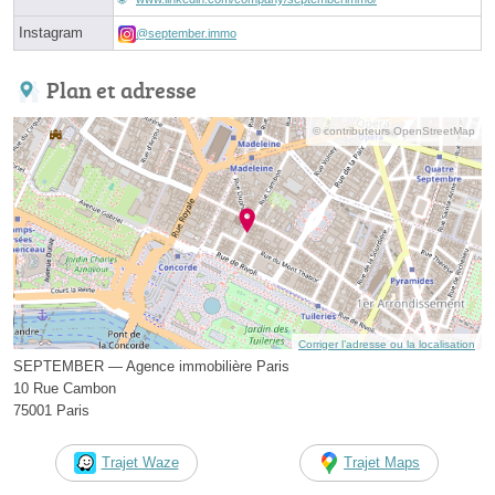
Instagram
@september.immo
Plan et adresse
© contributeurs OpenStreetMap
Corriger l’adresse ou la localisation
SEPTEMBER — Agence immobilière Paris
10 Rue Cambon
75001 Paris
Trajet Waze
Trajet Maps