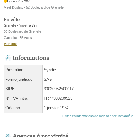
Ligne 42, à 207 m
Arrêt Dupleix - 52 Boulevard de Grenelle
En vélo
Grenelle - Violet, à 79 m
88 Boulevard de Grenelle
Capacité : 35 vélos
Voir tout
Informations
Prestation
Syndic
Forme juridique
SAS
SIRET
30020952500017
N° TVA Intra.
FR77300209525
Création
1 janvier 1974
Éditer les informations de mon agence immobilière
Agences à proximité