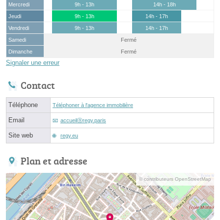
Mercredi
9h - 13h
14h - 18h
Jeudi
9h - 13h
14h - 17h
Vendredi
9h - 13h
14h - 17h
Samedi
Fermé
Dimanche
Fermé
Signaler une erreur
Contact
Téléphone
Téléphoner à l'agence immobilière
Email
accueilⓐregy.paris
Site web
regy.eu
Plan et adresse
© contributeurs OpenStreetMap