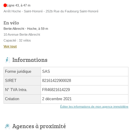
Ligne 43, à 47 m
Arrêt Hoche - Saint-Honoré - 252b Rue du Faubourg Saint-Honoré
En vélo
Bertie Albrecht - Hoche, à 59 m
10 Avenue Bertie Albrecht
Capacité : 32 vélos
Voir tout
Informations
Forme juridique
SAS
SIRET
82161422900028
N° TVA Intra.
FR46821614229
Création
2 décembre 2021
Éditer les informations de mon agence immobilière
Agences à proximité