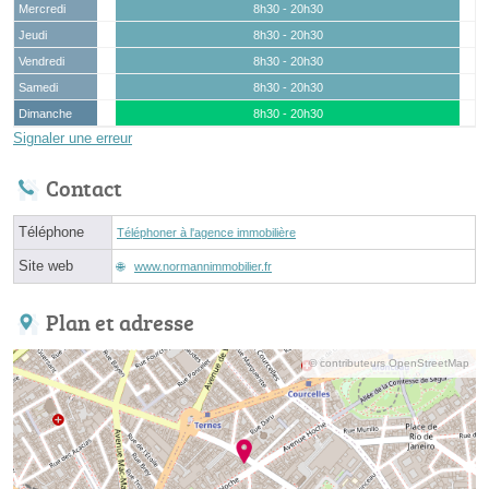
Mercredi
8h30 - 20h30
Jeudi
8h30 - 20h30
Vendredi
8h30 - 20h30
Samedi
8h30 - 20h30
Dimanche
8h30 - 20h30
Signaler une erreur
Contact
Téléphone
Téléphoner à l'agence immobilière
Site web
www.normannimmobilier.fr
Plan et adresse
© contributeurs OpenStreetMap