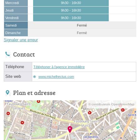
Mercredi
9h30 - 16h30
Jeudi
9h30 - 16h30
Vendredi
9h30 - 16h30
Samedi
Fermé
Dimanche
Fermé
Signaler une erreur
Contact
Téléphone
Téléphoner à l'agence immobilière
Site web
www.michelhectus.com
Plan et adresse
© contributeurs OpenStreetMap