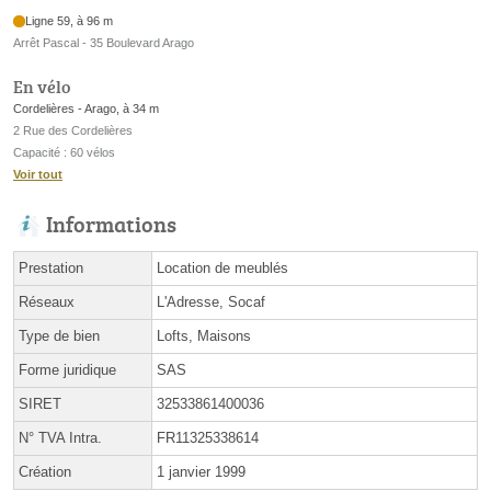
Ligne 59, à 96 m
Arrêt Pascal - 35 Boulevard Arago
En vélo
Cordelières - Arago, à 34 m
2 Rue des Cordelières
Capacité : 60 vélos
Voir tout
Informations
Prestation
Location de meublés
Réseaux
L'Adresse, Socaf
Type de bien
Lofts, Maisons
Forme juridique
SAS
SIRET
32533861400036
N° TVA Intra.
FR11325338614
Création
1 janvier 1999