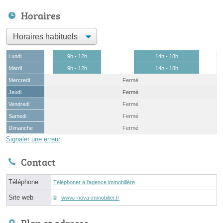
Horaires
Lundi
9h - 12h
14h - 18h
Mardi
9h - 12h
14h - 18h
Mercredi
Fermé
Jeudi
Fermé
Vendredi
Fermé
Samedi
Fermé
Dimanche
Fermé
Signaler une erreur
Contact
Téléphone
Téléphoner à l'agence immobilière
Site web
www.i-nova-immobilier.fr
Plan et adresse