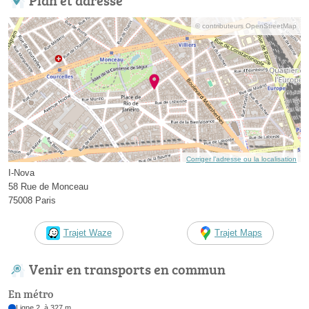
© contributeurs OpenStreetMap
Corriger l’adresse ou la localisation
I-Nova
58 Rue de Monceau
75008 Paris
Trajet Waze
Trajet Maps
Venir en transports en commun
En métro
Ligne 2, à 327 m