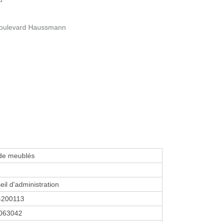
 Boulevard Haussmann
 de meublés
eil d'administration
4200113
063042