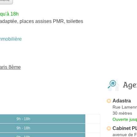
squ'à 18h
adaptée, places assises PMR, toilettes
mobilière
aris 8ème
Age
Adastra
Rue Lamenn
30 mètres
Ouverte jus
9h - 18h
Cabinet 
9h - 18h
avenue de F