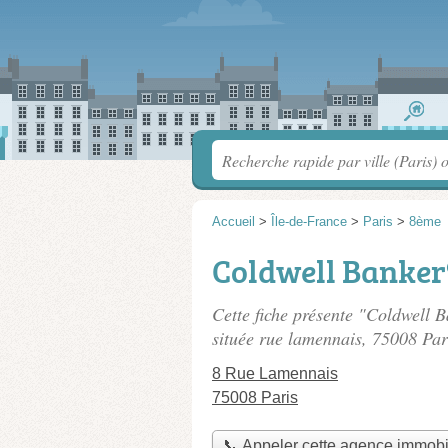
Accueil
>
Île-de-France
>
Paris
>
8ème
Coldwell Banker
Cette fiche présente "Coldwell
située
rue lamennais
, 75008 Par
8 Rue Lamennais
75008 Paris
📞 Appeler cette agence immobi