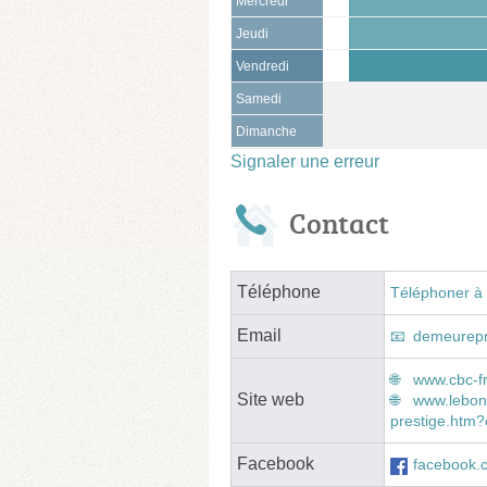
Mercredi
Jeudi
Vendredi
Samedi
Dimanche
Signaler une erreur
Contact
Téléphone
Téléphoner à 
Email
demeurepr
www.cbc-fr
Site web
www.lebon
prestige.ht
Facebook
facebook.