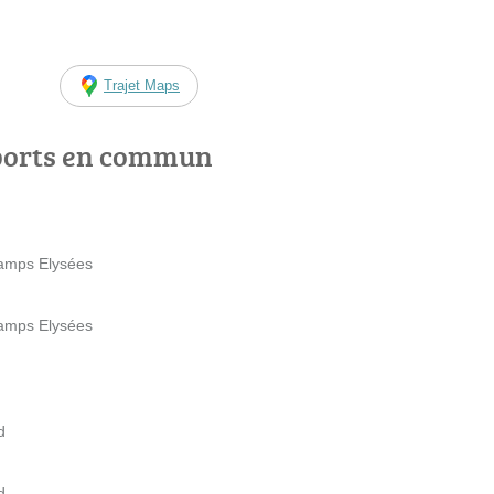
Trajet Maps
ports en commun
hamps Elysées
hamps Elysées
d
d