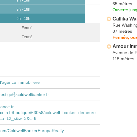
9h - 18h
65 mètres
Ouverte jus
9h - 18h
Gallika Wa
9h - 18h
Rue Washin
Fermé
87 mètres
Fermée, ou
Fermé
Amour Imm
Avenue de F
115 mètres
l'agence immobilière
estigeⓐcoldwellbanker.fr
ance.fr
coin.fr/boutique/63058/coldwell_banker_demeure_
m?ca=12_s&w=3&c=8
com/ColdwellBankerEuropaRealty