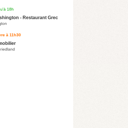
qu'à 18h
shington - Restaurant Grec
gton
vre à 11h30
obilier
riedland