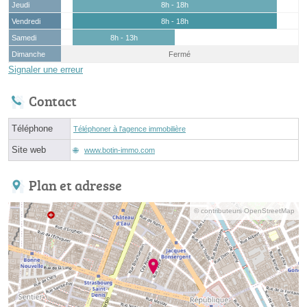
Jeudi
8h - 18h
Vendredi
8h - 18h
Samedi
8h - 13h
Dimanche
Fermé
Signaler une erreur
Contact
Téléphone
Téléphoner à l'agence immobilière
Site web
www.botin-immo.com
Plan et adresse
© contributeurs OpenStreetMap