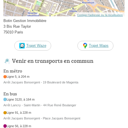
Corriger l’adresse ou la localisation
Botin Gestion Immobilière
3 Bis Rue Taylor
75010 Paris
Trajet Waze
Trajet Maps
Venir en transports en commun
En métro
Ligne 5, à 204 m
Arrêt Jacques Bonsergent - 19 Boulevard de Magenta
En bus
Ligne 3120, à 164 m
Arrêt Lancry - Saint-Martin - 44 Rue René Boulanger
Ligne 91, à 228 m
Arrêt Jacques Bonsergent - Place Jacques Bonsergent
Ligne 56, à 228 m