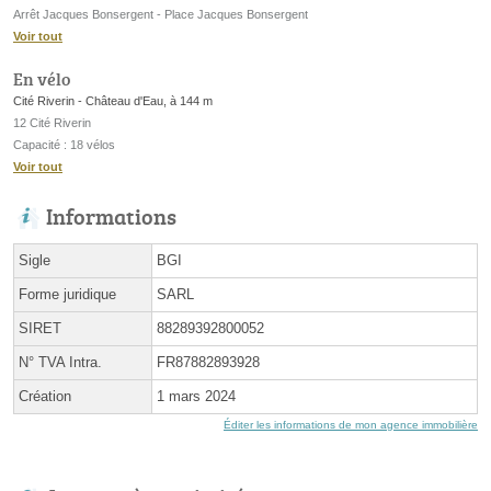
Arrêt Jacques Bonsergent - Place Jacques Bonsergent
Voir tout
En vélo
Cité Riverin - Château d'Eau, à 144 m
12 Cité Riverin
Capacité : 18 vélos
Voir tout
Informations
Sigle
BGI
Forme juridique
SARL
SIRET
88289392800052
N° TVA Intra.
FR87882893928
Création
1 mars 2024
Éditer les informations de mon agence immobilière