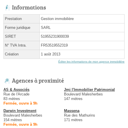
Informations
Prestation
Gestion immobilière
Forme juridique
SARL
SIRET
51955231900039
N° TVA Intra.
FR53519552319
Création
1 août 2013
Éditer les informations de mon agence immobilière
Agences à proximité
AS & Associés
Jmj l'Immobilier Patrimonial
Rue de l'Arcade
Boulevard Malesherbes
83 mètres
147 mètres
Fermée, ouvre à 9h
Darwin Investment
Massena
Boulevard Malesherbes
Rue des Mathurins
154 mètres
171 mètres
Fermée, ouvre à 9h