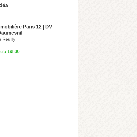
udéa
obilière Paris 12 | DV
 Daumesnil
 Reuilly
qu'à 19h30