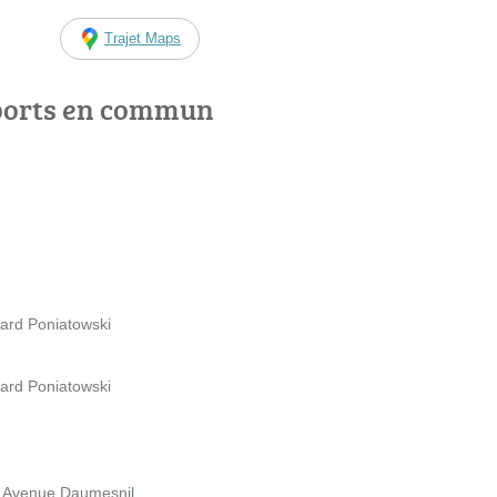
Trajet Maps
ports en commun
vard Poniatowski
vard Poniatowski
b Avenue Daumesnil