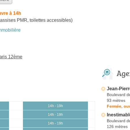
uvre à 14h
assises PMR, toilettes accessibles)
mobilière
Paris 12ème
Age
Jean-Pierr
Boulevard de
93 mètres
Fermée, ouv
14h - 19h
Inestimabl
14h - 19h
Boulevard de
14h - 19h
126 mètres