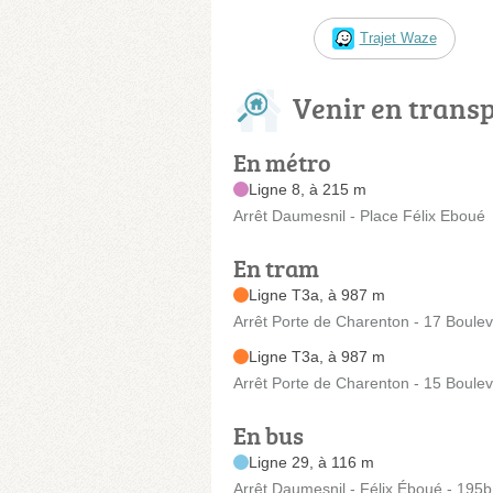
Trajet Waze
Venir en trans
En métro
Ligne 8, à 215 m
Arrêt Daumesnil - Place Félix Eboué
En tram
Ligne T3a, à 987 m
Arrêt Porte de Charenton - 17 Boule
Ligne T3a, à 987 m
Arrêt Porte de Charenton - 15 Boule
En bus
Ligne 29, à 116 m
Arrêt Daumesnil - Félix Éboué - 195