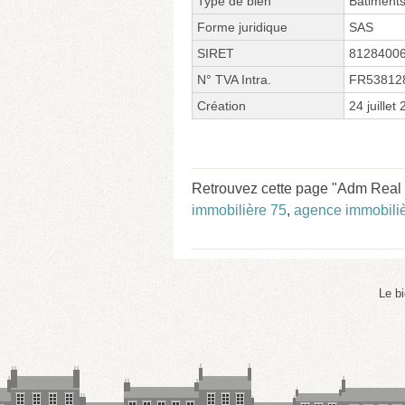
Type de bien
Bâtiment
Forme juridique
SAS
SIRET
8128400
N° TVA Intra.
FR53812
Création
24 juillet
Retrouvez cette page "Adm Real 
immobilière 75
,
agence immobiliè
Le b