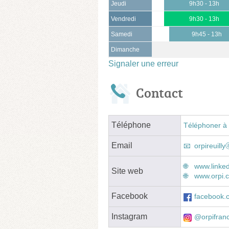
Jeudi
9h30 - 13h
Vendredi
9h30 - 13h
Samedi
9h45 - 13h
Dimanche
Signaler une erreur
Contact
Téléphone
Téléphoner à 
Email
orpireuill
www.linke
Site web
www.orpi.c
Facebook
facebook.c
Instagram
@orpifran