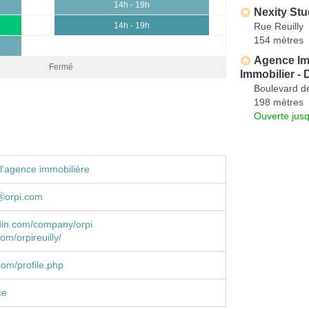
14h - 19h
Nexity St
Rue Reuilly
14h - 19h
154 mètres
Agence Imm
Fermé
Immobilier -
Boulevard de
198 mètres
Ouverte jus
l'agence immobilière
yⓐorpi.com
din.com/company/orpi
om/orpireuilly/
om/profile.php
ce