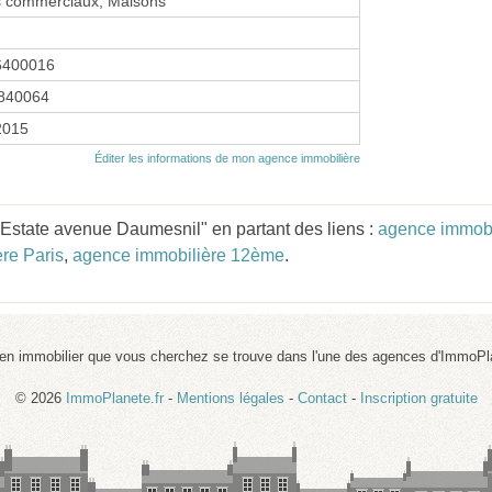
s commerciaux, Maisons
6400016
840064
 2015
Éditer les informations de mon agence immobilière
Estate avenue Daumesnil" en partant des liens :
agence immobi
re Paris
,
agence immobilière 12ème
.
ien immobilier que vous cherchez se trouve dans l'une des agences d'ImmoPl
© 2026
ImmoPlanete.fr
-
Mentions légales
-
Contact
-
Inscription gratuite