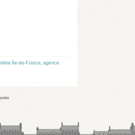
lière Île-de-France
,
agence
anète