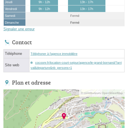
Jeudi
9h - 12h
13h - 17h
Vendredi
9h - 12h
13h - 17h
Samedi
Fermé
Dimanche
Fermé
Signaler une erreur
Contact
Téléphone
Téléphoner à l'agence immobilière
cocoonr.fr/location-court-sejour/agence/le-grand-bornand/?arri
Site web
val&departure&nb_persons=1
Plan et adresse
© contributeurs OpenStreetMap