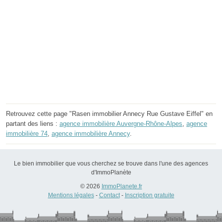
Retrouvez cette page "Rasen immobilier Annecy Rue Gustave Eiffel" en
partant des liens :
agence immobilière Auvergne-Rhône-Alpes
,
agence
immobilière 74
,
agence immobilière Annecy
.
Le bien immobilier que vous cherchez se trouve dans l'une des agences
d'ImmoPlanète
© 2026
ImmoPlanete.fr
Mentions légales
-
Contact
-
Inscription gratuite