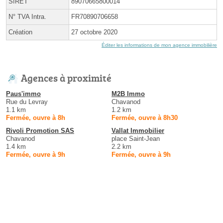
SIRET
89070665800014
N° TVA Intra.
FR70890706658
Création
27 octobre 2020
Éditer les informations de mon agence immobilière
Agences à proximité
Paus'immo
M2B Immo
Rue du Levray
Chavanod
1.1 km
1.2 km
Fermée, ouvre à 8h
Fermée, ouvre à 8h30
Rivoli Promotion SAS
Vallat Immobilier
Chavanod
place Saint-Jean
1.4 km
2.2 km
Fermée, ouvre à 9h
Fermée, ouvre à 9h