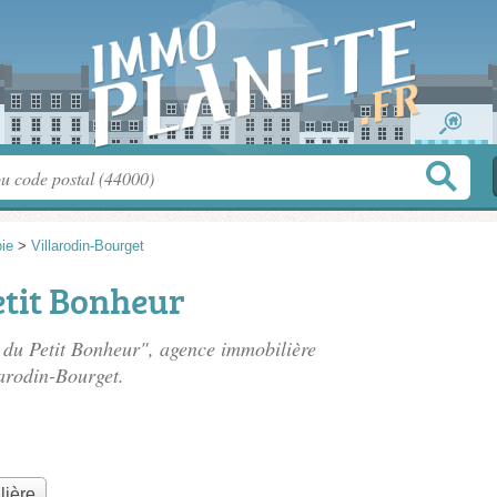
ie
>
Villarodin-Bourget
etit Bonheur
r du Petit Bonheur", agence immobilière
arodin-Bourget.
lière