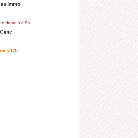
ces Immo
re demain à 9h
 Cime
e
re à 17h