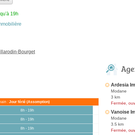
squ'à 19h
mobilière
llarodin-Bourget
Age
Ardesia I
Modane
3 km
ain :
Jour férié (Assomption)
Fermée, ouv
8h - 19h
Vanoise I
Modane
8h - 19h
3.5 km
8h - 19h
Fermée, ouv