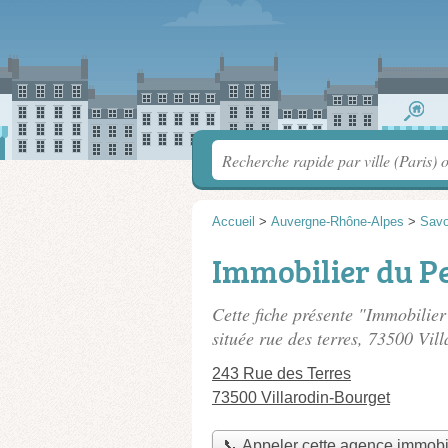
Accueil
>
Auvergne-Rhône-Alpes
>
Savo
Immobilier du P
Cette fiche présente "Immobilie
située
rue des terres
, 73500 Vill
243 Rue des Terres
73500 Villarodin-Bourget
📞 Appeler cette agence immobi