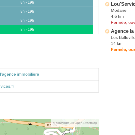
8h - 19h
Lou'Servi
Modane
8h - 19h
4.6 km
8h - 19h
Fermée, ouv
8h - 19h
Agence la
Les Bellevill
14 km
Fermée, ouv
l'agence immobilière
ices.fr
© contributeurs OpenStreetMap