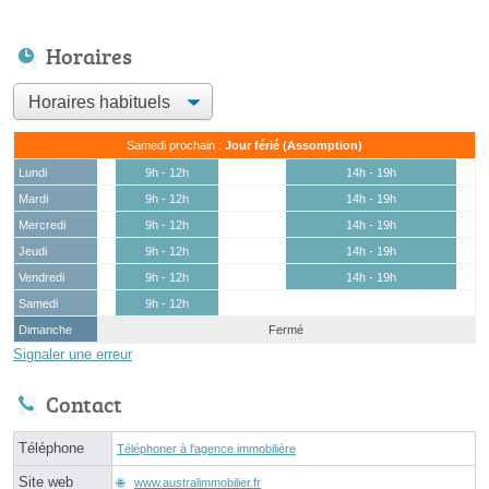
Horaires
Samedi prochain :
Jour férié (Assomption)
Lundi
9h - 12h
14h - 19h
Mardi
9h - 12h
14h - 19h
Mercredi
9h - 12h
14h - 19h
Jeudi
9h - 12h
14h - 19h
Vendredi
9h - 12h
14h - 19h
Samedi
9h - 12h
Dimanche
Fermé
Signaler une erreur
Contact
Téléphone
Téléphoner à l'agence immobilière
Site web
www.australimmobilier.fr