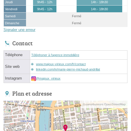
Jeudi
9h45 - 12h
14h - 18h30
Vendredi
9h45 - 12h
14h - 18h30
Samedi
Fermé
Dimanche
Fermé
Signaler une erreur
Contact
Téléphone
Téléphoner à l'agence immobilière
www.majoux-virieux.com/fr/contact
Site web
linkedin.com/in/marie-pierre-michaud-andrillat
Instagram
@majoux_virieux
Plan et adresse
© contributeurs OpenStreetMap