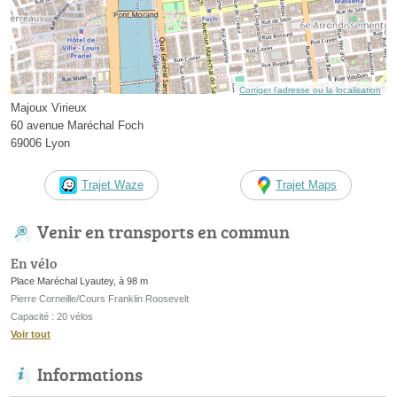
Corriger l’adresse ou la localisation
Majoux Virieux
60 avenue Maréchal Foch
69006 Lyon
Trajet Waze
Trajet Maps
Venir en transports en commun
En vélo
Place Maréchal Lyautey, à 98 m
Pierre Corneille/Cours Franklin Roosevelt
Capacité : 20 vélos
Voir tout
Informations