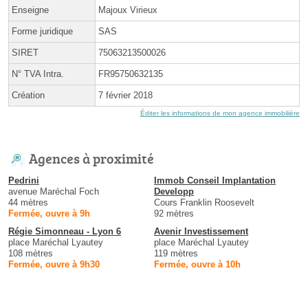
Enseigne
Majoux Virieux
Forme juridique
SAS
SIRET
75063213500026
N° TVA Intra.
FR95750632135
Création
7 février 2018
Éditer les informations de mon agence immobilière
Agences à proximité
Pedrini
Immob Conseil Implantation
avenue Maréchal Foch
Developp
44 mètres
Cours Franklin Roosevelt
Fermée, ouvre à 9h
92 mètres
Régie Simonneau - Lyon 6
Avenir Investissement
place Maréchal Lyautey
place Maréchal Lyautey
108 mètres
119 mètres
Fermée, ouvre à 9h30
Fermée, ouvre à 10h