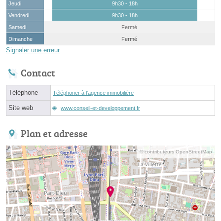
Jeudi
9h30 - 18h
Vendredi
9h30 - 18h
Samedi
Fermé
Dimanche
Fermé
Signaler une erreur
Contact
Téléphone
Téléphoner à l'agence immobilière
Site web
www.conseil-et-developpement.fr
Plan et adresse
© contributeurs OpenStreetMap