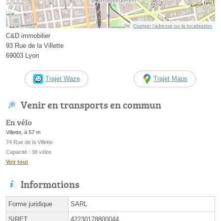
Corriger l’adresse ou la localisation
C&D immobilier
93 Rue de la Villette
69003 Lyon
Trajet Waze
Trajet Maps
Venir en transports en commun
En vélo
Villette, à 57 m
74 Rue de la Villette
Capacité : 38 vélos
Voir tout
Informations
Forme juridique
SARL
SIRET
42230178800044