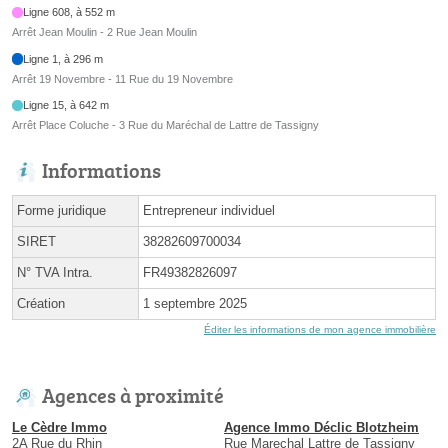
Ligne 608, à 552 m
Arrêt Jean Moulin - 2 Rue Jean Moulin
Ligne 1, à 296 m
Arrêt 19 Novembre - 11 Rue du 19 Novembre
Ligne 15, à 642 m
Arrêt Place Coluche - 3 Rue du Maréchal de Lattre de Tassigny
Informations
Forme juridique
Entrepreneur individuel
SIRET
38282609700034
N° TVA Intra.
FR49382826097
Création
1 septembre 2025
Éditer les informations de mon agence immobilière
Agences à proximité
Le Cèdre Immo
Agence Immo Déclic Blotzheim
2A Rue du Rhin
Rue Marechal Lattre de Tassigny