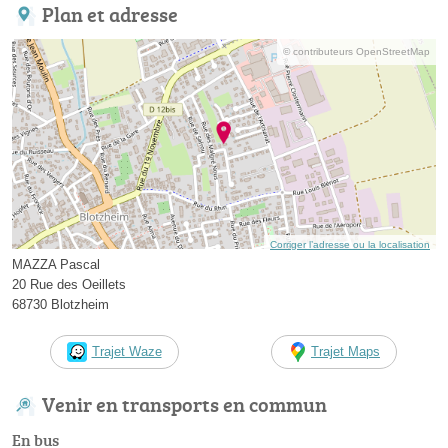
Plan et adresse
© contributeurs OpenStreetMap
Corriger l’adresse ou la localisation
MAZZA Pascal
20 Rue des Oeillets
68730 Blotzheim
Trajet Waze
Trajet Maps
Venir en transports en commun
En bus