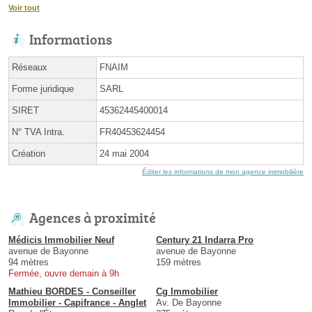
Voir tout
Informations
Réseaux
FNAIM
Forme juridique
SARL
SIRET
45362445400014
N° TVA Intra.
FR40453624454
Création
24 mai 2004
Éditer les informations de mon agence immobilière
Agences à proximité
Médicis Immobilier Neuf
Century 21 Indarra Pro
avenue de Bayonne
avenue de Bayonne
94 mètres
159 mètres
Fermée, ouvre demain à 9h
Mathieu BORDES - Conseiller
Cg Immobilier
Immobilier - Capifrance - Anglet
Av. De Bayonne