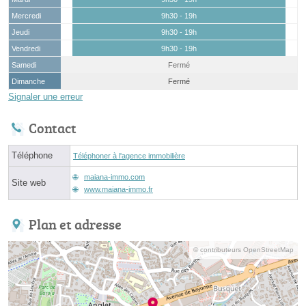
Mercredi
9h30 - 19h
Jeudi
9h30 - 19h
Vendredi
9h30 - 19h
Samedi
Fermé
Dimanche
Fermé
Signaler une erreur
Contact
Téléphone
Téléphoner à l'agence immobilière
maiana-immo.com
Site web
www.maiana-immo.fr
Plan et adresse
© contributeurs OpenStreetMap