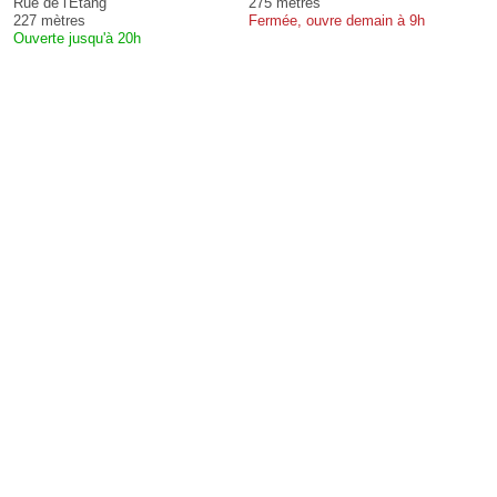
Rue de l'Étang
275 mètres
227 mètres
Fermée, ouvre demain à 9h
Ouverte jusqu'à 20h