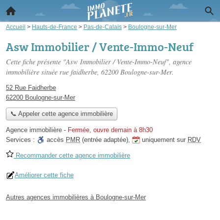
Accueil
>
Hauts-de-France
>
Pas-de-Calais
>
Boulogne-sur-Mer
Asw Immobilier / Vente-Immo-Neuf
Cette fiche présente "Asw Immobilier / Vente-Immo-Neuf", agence
immobilière située
rue faidherbe
, 62200 Boulogne-sur-Mer.
52 Rue Faidherbe
62200 Boulogne-sur-Mer
📞 Appeler cette agence immobilière
Agence immobilière
-
Fermée, ouvre demain à 8h30
Services :
accès
PMR
(entrée adaptée)
,
uniquement sur
RDV
Recommander cette agence immobilière
Améliorer cette fiche
Autres agences immobilières à Boulogne-sur-Mer