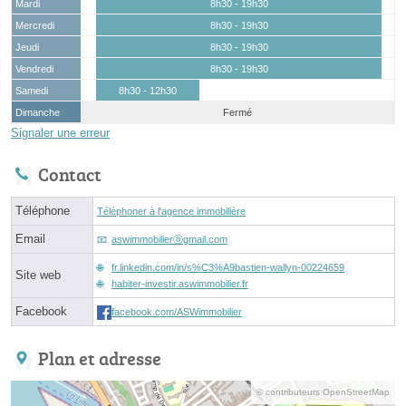
Mardi
8h30 - 19h30
Mercredi
8h30 - 19h30
Jeudi
8h30 - 19h30
Vendredi
8h30 - 19h30
Samedi
8h30 - 12h30
Dimanche
Fermé
Signaler une erreur
Contact
Téléphone
Téléphoner à l'agence immobilière
Email
aswimmobilierⓐgmail.com
fr.linkedin.com/in/s%C3%A9bastien-wallyn-00224659
Site web
habiter-investir.aswimmobilier.fr
Facebook
facebook.com/ASWimmobilier
Plan et adresse
© contributeurs OpenStreetMap