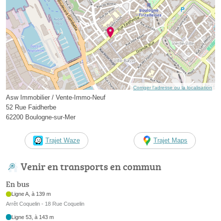
Corriger l’adresse ou la localisation
Asw Immobilier / Vente-Immo-Neuf
52 Rue Faidherbe
62200 Boulogne-sur-Mer
Trajet Waze
Trajet Maps
Venir en transports en commun
En bus
Ligne A, à 139 m
Arrêt Coquelin - 18 Rue Coquelin
Ligne 53, à 143 m