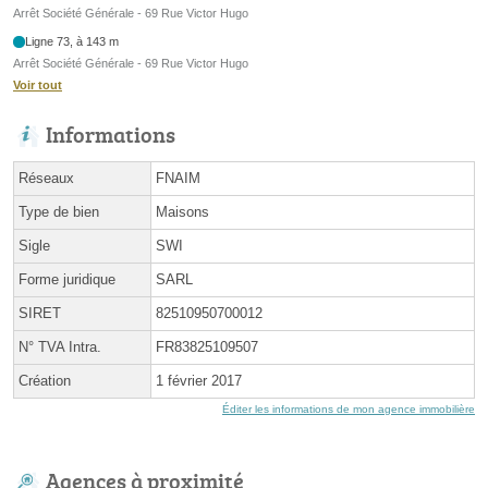
Arrêt Société Générale - 69 Rue Victor Hugo
Ligne 73, à 143 m
Arrêt Société Générale - 69 Rue Victor Hugo
Voir tout
Informations
Réseaux
FNAIM
Type de bien
Maisons
Sigle
SWI
Forme juridique
SARL
SIRET
82510950700012
N° TVA Intra.
FR83825109507
Création
1 février 2017
Éditer les informations de mon agence immobilière
Agences à proximité