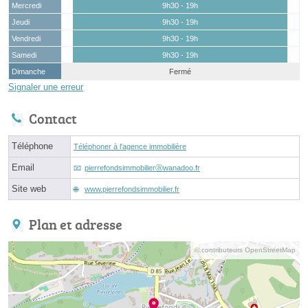
Mercredi
9h30 - 19h
Jeudi
9h30 - 19h
Vendredi
9h30 - 19h
Samedi
9h30 - 19h
Dimanche
Fermé
Signaler une erreur
Contact
Téléphone
Téléphoner à l'agence immobilière
Email
pierrefondsimmobilierⓐwanadoo.fr
Site web
www.pierrefondsimmobilier.fr
Plan et adresse
© contributeurs OpenStreetMap