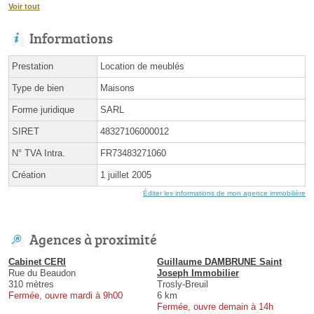
Voir tout
Informations
Prestation
Location de meublés
Type de bien
Maisons
Forme juridique
SARL
SIRET
48327106000012
N° TVA Intra.
FR73483271060
Création
1 juillet 2005
Éditer les informations de mon agence immobilière
Agences à proximité
Cabinet CERI
Guillaume DAMBRUNE Saint
Rue du Beaudon
Joseph Immobilier
310 mètres
Trosly-Breuil
Fermée, ouvre mardi à 9h00
6 km
Fermée, ouvre demain à 14h