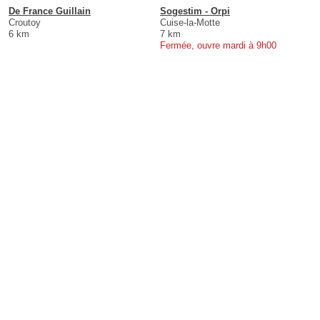
De France Guillain
Sogestim - Orpi
Croutoy
Cuise-la-Motte
6 km
7 km
Fermée, ouvre mardi à 9h00