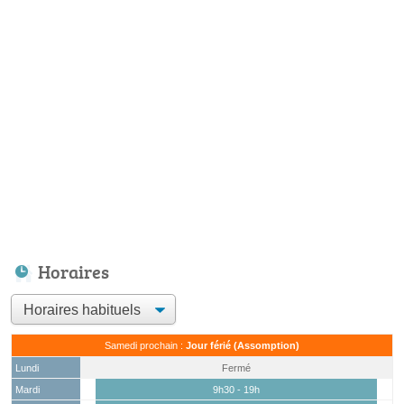
Horaires
Samedi prochain :
Jour férié (Assomption)
Lundi
Fermé
Mardi
9h30 - 19h